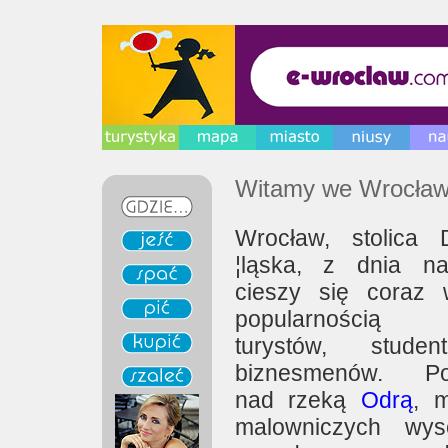
Witamy we Wrocław
Wrocław, stolica 
¦ląska, z dnia n
cieszy się coraz 
popularnością
turystów, stude
biznesmenów. Poł
nad rzeką
Odrą
, 
malowniczych wys