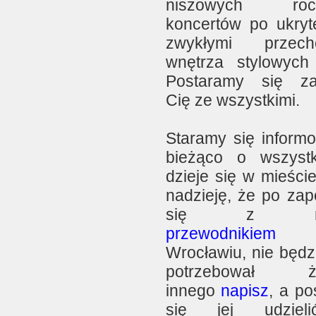
niszowych roc
koncertów po ukryt
zwykłymi przecho
wnętrza stylowyc
Postaramy się za
Cię ze wszystkimi.
Staramy się inform
bieżąco o wszyst
dzieje się w mieści
nadzieję, że po zap
się z na
przewodnikiem
Wrocławiu, nie będz
potrzebował ż
innego
napisz
, a p
się jej udziel