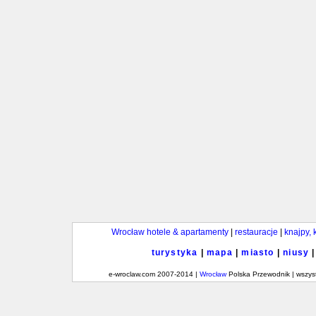
Wrocław hotele & apartamenty
|
restauracje
|
knajpy, 
turystyka
|
mapa
|
miasto
|
niusy
e-wroclaw.com 2007-2014 |
Wrocław
Polska Przewodnik | wszys