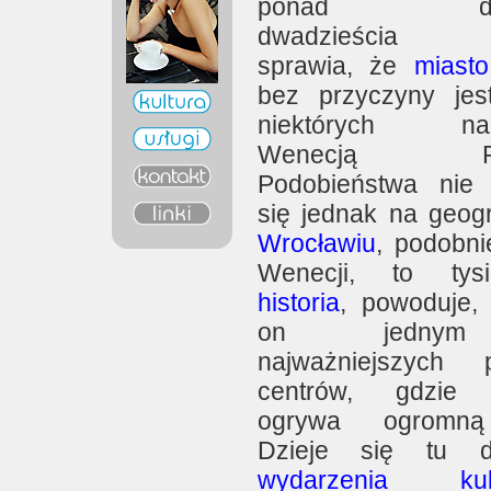
ponad dwie
dwadzieścia m
sprawia, że
miasto
bez przyczyny jes
niektórych na
Wenecją Pół
Podobieństwa nie
się jednak na geogr
Wrocławiu
, podobni
Wenecji, to tysią
historia
, powoduje, 
on jedny
najważniejszych p
centrów, gdzi
ogrywa ogromną
Dzieje się tu 
wydarzenia kult