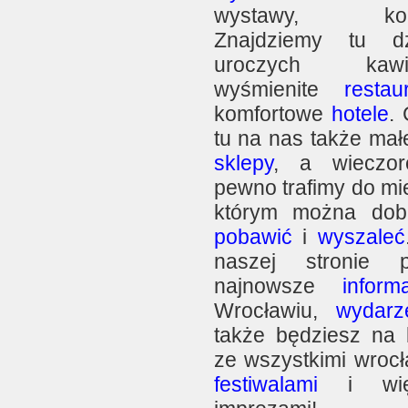
wystawy, konce
Znajdziemy tu dzi
uroczych kawia
wyśmienite
restau
komfortowe
hotele
.
tu na nas także mał
sklepy
, a wieczo
pewno trafimy do mi
którym można dob
pobawić
i
wyszaleć
naszej stronie p
najnowsze
inform
Wrocławiu,
wydarz
także będziesz na 
ze wszystkimi wrocł
festiwalami
i więk